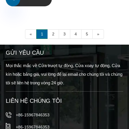
«
1
2
3
4
5
»
GỬI YÊU CẦU
Mọi thắc mắc về Cửa trượt tự động, Cửa xoay tự động, Cửa
kín hoặc bảng giá, vui lòng để lại email cho chúng tôi và chúng
tôi sẽ liên hệ trong vòng 24 giờ.
LIÊN HỆ CHÚNG TÔI
+86-15967846353
+86-15967846353