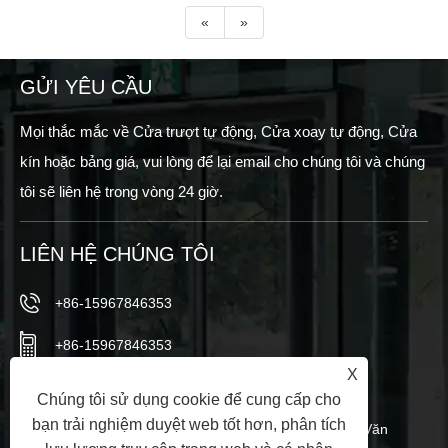
«
»
GỬI YÊU CẦU
Mọi thắc mắc về Cửa trượt tự động, Cửa xoay tự động, Cửa
kín hoặc bảng giá, vui lòng để lại email cho chúng tôi và chúng
tôi sẽ liên hệ trong vòng 24 giờ.
LIÊN HỆ CHÚNG TÔI
+86-15967846353
+86-15967846353
X
info@vezedoors.com
Chúng tôi sử dụng cookie để cung cấp cho
bạn trải nghiệm duyệt web tốt hơn, phân tích
Trong Công viên Công nghiệp, Thị trấn Hemudi, Văn