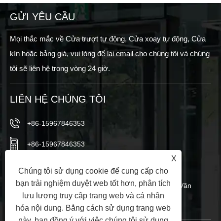
GỬI YÊU CẦU
Mọi thắc mắc về Cửa trượt tự động, Cửa xoay tự động, Cửa
kín hoặc bảng giá, vui lòng để lại email cho chúng tôi và chúng
tôi sẽ liên hệ trong vòng 24 giờ.
LIÊN HỆ CHÚNG TÔI
+86-15967846353
+86-15967846353
X
info@vezedoors.com
Chúng tôi sử dụng cookie để cung cấp cho
bạn trải nghiệm duyệt web tốt hơn, phân tích
Trong Công viên Công nghiệp, Thị trấn Hemudi, Văn
lưu lượng truy cập trang web và cá nhân
phòng, Trung Quốc
hóa nội dung. Bằng cách sử dụng trang web
này, bạn đồng ý với việc chúng tôi sử dụng