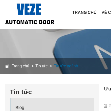
TRANG CHỦ
VỀ 
Trang chủ
Tin tức
Tin tức ngành
Ưu
Tin tức
2
Blog