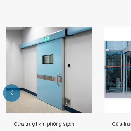

Cửa trượt cong
Cửa kín