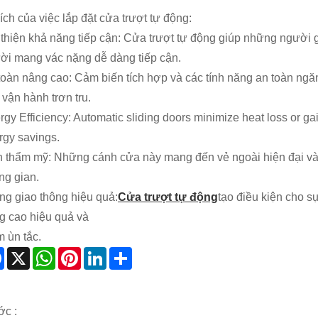
ích của việc lắp đặt cửa trượt tự động:
 thiện khả năng tiếp cận: Cửa trượt tự động giúp những người 
ời mang vác nặng dễ dàng tiếp cận.
toàn nâng cao: Cảm biến tích hợp và các tính năng an toàn ng
 vận hành trơn tru.
rgy Efficiency: Automatic sliding doors minimize heat loss or ga
rgy savings.
h thẩm mỹ: Những cánh cửa này mang đến vẻ ngoài hiện đại và b
ng gian.
ng giao thông hiệu quả:
Cửa trượt tự động
tạo điều kiện cho s
g cao hiệu quả và
m ùn tắc.
Facebook
X
WhatsApp
Pinterest
LinkedIn
Share
ớc :