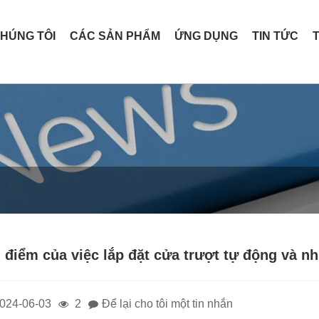
CHÚNG TÔI
CÁC SẢN PHẨM
ỨNG DỤNG
TIN TỨC
 điểm của việc lắp đặt cửa trượt tự động và n
024-06-03
2
Để lại cho tôi một tin nhắn