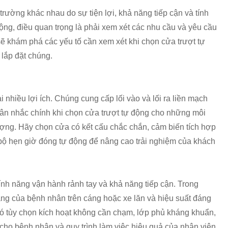
trường khác nhau do sự tiện lợi, khả năng tiếp cận và tính
động, điều quan trọng là phải xem xét các nhu cầu và yêu cầu
sẽ khám phá các yếu tố cần xem xét khi chọn cửa trượt tự
 lắp đặt chúng.
i nhiều lợi ích. Chúng cung cấp lối vào và lối ra liền mạch
ân nhắc chính khi chọn cửa trượt tự động cho những môi
ượng. Hãy chọn cửa có kết cấu chắc chắn, cảm biến tích hợp
bộ hẹn giờ đóng tự động để nâng cao trải nghiệm của khách
ính năng vận hành rảnh tay và khả năng tiếp cận. Trong
ng của bệnh nhân trên cáng hoặc xe lăn và hiệu suất đáng
có tùy chọn kích hoạt không cần chạm, lớp phủ kháng khuẩn,
cho bệnh nhân và quy trình làm việc hiệu quả của nhân viên.