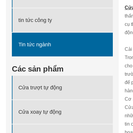
Cửa
thẩ
tin tức công ty
cụ 
độn
Tin tức ngành
Cài
Tro
cho
Các sản phẩm
trư
để 
Cửa trượt tự động
hàn
Cơ 
Cửa
Cửa xoay tự động
nhữ
tin
hoạ