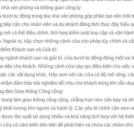
 nhà văn phòng và không gian công ty:
 trượt tự động trong tòa nhà văn phòng góp phần tạo nên môi 
g tiếp cận cho nhân viên và du khách đồng thời thúc đẩy hiệu 
g mở có thể điều chỉnh, tích hợp kiểm soát truy cập và vận hành 
n. Ngoài ra, hãy chọn những cánh cửa cho phép tùy chỉnh và x
 điểm Khách sạn và Giải trí:
ng ngành khách sạn và giải trí, cửa trượt tự động đóng một vai t
ận tiện cho khách. Những cánh cửa này tạo điều kiện cho việc r
hoặc các vật dụng khác. Hãy xem xét các cửa có độ mở rộng, c
h nhằm đảm bảo trải nghiệm dễ chịu cho khách trong khi vẫn duy 
ng tâm Giao thông Công cộng:
 trung tâm giao thông công cộng, chẳng hạn như sân bay và nhà
lý khối lượng lớn người và hành lý. Các yếu tố chính cần xem 
u được tần suất sử dụng nhiều và khả năng tích hợp với hệ thốn
n cửa có cảm biến tiên tiến để phát hiện và chứa các nhóm lớn 