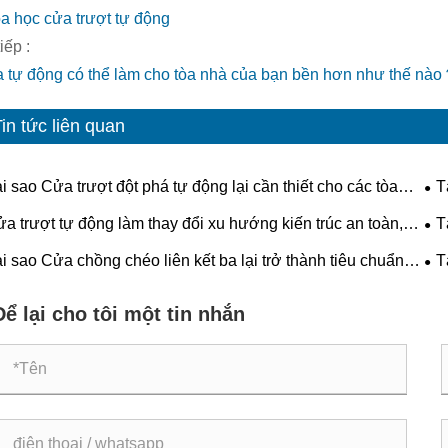
a học cửa trượt tự động
iếp :
 tự động có thể làm cho tòa nhà của bạn bền hơn như thế nà
in tức liên quan
i sao Cửa trượt đột phá tự động lại cần thiết cho các tòa
T
 hiện đại?
hiệ
a trượt tự động làm thay đổi xu hướng kiến ​​trúc an toàn,
T
u quả và tương lai như thế nào?
cho
i sao Cửa chồng chéo liên kết ba lại trở thành tiêu chuẩn
T
ng lai cho an toàn và hiệu quả công nghiệp?
tòa
Để lại cho tôi một tin nhắn