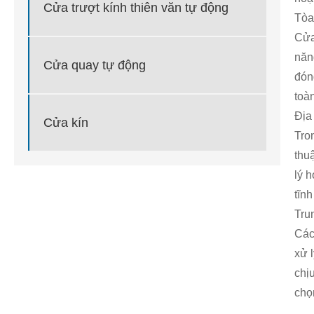
Cửa trượt kính thiên văn tự động
Tòa
Cửa
năn
Cửa quay tự động
đón
toà
Địa
Cửa kín
Tro
thu
lý 
tĩn
Tru
Các
xử 
chị
chọ