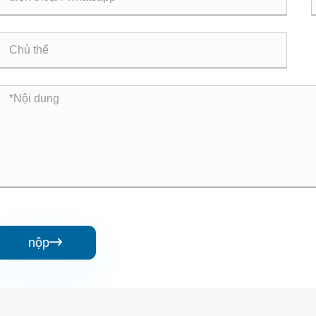
nộp
