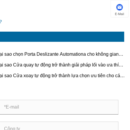
E-Mail
o？
ại sao chọn Porta Deslizante Automationa cho không gian
n đại?
ại sao Cửa quay tự động trở thành giải pháp lối vào ưa thích
 các tòa nhà thương mại?
ại sao Cửa xoay tự động trở thành lựa chọn ưu tiên cho các
 nhà hiện đại?