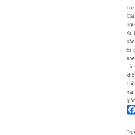
Lợi 
Cải
ngư
An 
bảo
Ene
ene
Tín
khô
Luồ
nân
giả
Trư