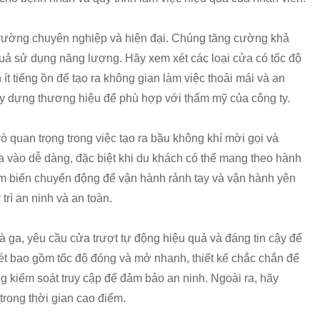
trường chuyên nghiệp và hiện đại. Chúng tăng cường khả
quả sử dụng năng lượng. Hãy xem xét các loại cửa có tốc độ
ít tiếng ồn để tạo ra không gian làm việc thoải mái và an
ây dựng thương hiệu để phù hợp với thẩm mỹ của công ty.
rò quan trọng trong việc tạo ra bầu không khí mời gọi và
a vào dễ dàng, đặc biệt khi du khách có thể mang theo hành
ảm biến chuyển động để vận hành rảnh tay và vận hành yên
trì an ninh và an toàn.
 ga, yêu cầu cửa trượt tự động hiệu quả và đáng tin cậy để
xét bao gồm tốc độ đóng và mở nhanh, thiết kế chắc chắn để
g kiểm soát truy cập để đảm bảo an ninh. Ngoài ra, hãy
trong thời gian cao điểm.