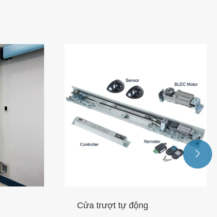

Dụng cụ mở cửa xoay hạng