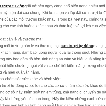
 trượt tự động
đã trở nên ngày càng phổ biến trong nhiều môi 
m mỹ hiện đại của chúng. Khi lựa chọn và lắp đặt cửa trượt tự 
thể của các môi trường khác nhau. Trong bài viết này, chúng ta 
g cho các tình huống khác nhau và thảo luận về lợi ích của việc
 đặt bán lẻ và thương mại:
ng môi trường bán lẻ và thương mại,
cửa trượt tự động
mang lạ
 khách hàng, đảm bảo luồng người qua lại thông suốt. Những c
ờng này bao gồm độ bền, tính năng an toàn và hiệu quả năng l
phát hiện chướng ngại vật và cơ chế tiết kiệm năng lượng như 
g và hiệu quả vận hành.
sở chăm sóc sức khỏe và bệnh viện:
 trượt tự động rất có lợi cho các cơ sở chăm sóc sức khỏe do t
ng cơ sở này, kiểm soát nhiễm trùng, khả năng di chuyển dễ dà
 cậy là những yếu tố quan trọng. Hãy tìm kiếm những cánh cửa 
t động yên tĩnh và tính năng ngắt khẩn cấp để đảm bảo an toàn 