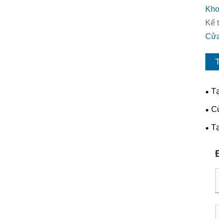
Kho
Kế t
Cửa
T
Tạ
nhà
Cử
hiệ
Tạ
tươ