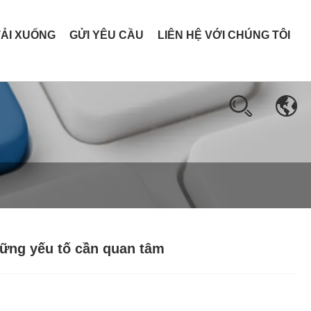
TẢI XUỐNG
GỬI YÊU CẦU
LIÊN HỆ VỚI CHÚNG TÔI
hững yếu tố cần quan tâm