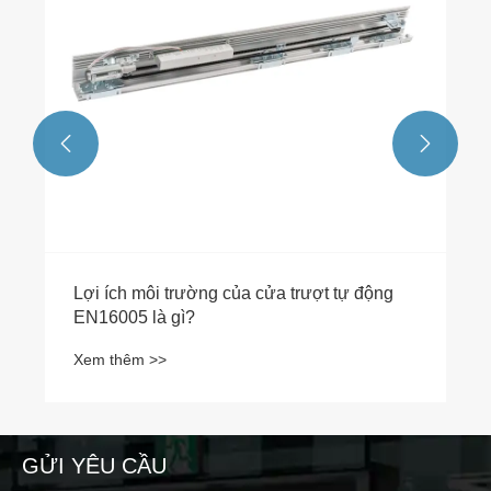


Lợi ích môi trường của cửa trượt tự động
EN16005 là gì?
Xem thêm >>
GỬI YÊU CẦU