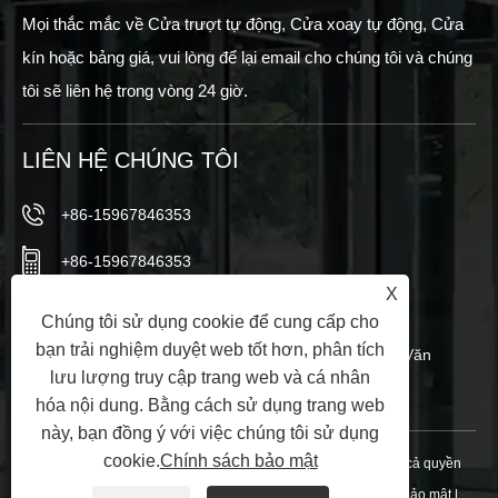
Mọi thắc mắc về Cửa trượt tự động, Cửa xoay tự động, Cửa
kín hoặc bảng giá, vui lòng để lại email cho chúng tôi và chúng
tôi sẽ liên hệ trong vòng 24 giờ.
LIÊN HỆ CHÚNG TÔI
+86-15967846353
+86-15967846353
X
info@vezedoors.com
Chúng tôi sử dụng cookie để cung cấp cho
bạn trải nghiệm duyệt web tốt hơn, phân tích
Trong Công viên Công nghiệp, Thị trấn Hemudi, Văn
lưu lượng truy cập trang web và cá nhân
phòng, Trung Quốc
hóa nội dung. Bằng cách sử dụng trang web
này, bạn đồng ý với việc chúng tôi sử dụng
cookie.
Chính sách bảo mật
Bản quyền © 2024 Ningbo Veze Automatic Door Co., Ltd. Tất cả quyền
được bảo lưu.
Links
|
Sitemap
|
RSS
|
XML
|
Chính sách bảo mật
|