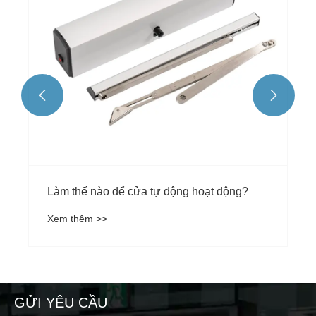


Làm thế nào để cửa tự động hoạt động?
Xem thêm >>
GỬI YÊU CẦU