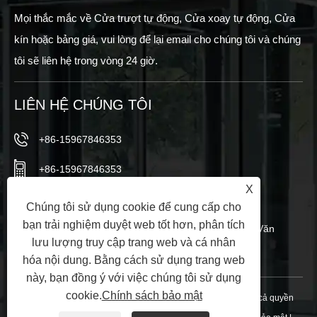
Mọi thắc mắc về Cửa trượt tự động, Cửa xoay tự động, Cửa
kín hoặc bảng giá, vui lòng để lại email cho chúng tôi và chúng
tôi sẽ liên hệ trong vòng 24 giờ.
LIÊN HỆ CHÚNG TÔI
+86-15967846353
+86-15967846353
X
info@vezedoors.com
Chúng tôi sử dụng cookie để cung cấp cho
bạn trải nghiệm duyệt web tốt hơn, phân tích
Trong Công viên Công nghiệp, Thị trấn Hemudi, Văn
lưu lượng truy cập trang web và cá nhân
phòng, Trung Quốc
hóa nội dung. Bằng cách sử dụng trang web
này, bạn đồng ý với việc chúng tôi sử dụng
cookie.
Chính sách bảo mật
Bản quyền © 2024 Ningbo Veze Automatic Door Co., Ltd. Tất cả quyền