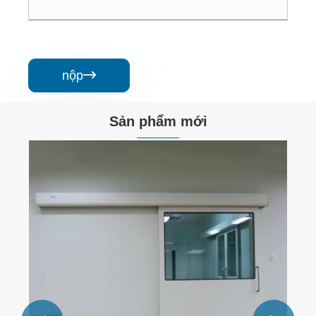
nộp

Sản phẩm mới