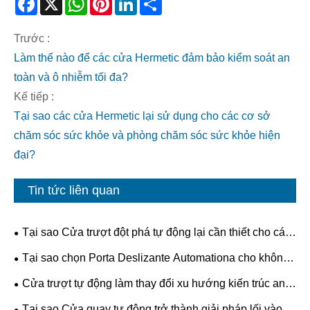
Facebook
X
WhatsApp
Pinterest
LinkedIn
Share
Trước :
Làm thế nào để các cửa Hermetic đảm bảo kiểm soát an
toàn và ô nhiễm tối đa?
Kế tiếp :
Tại sao các cửa Hermetic lại sử dụng cho các cơ sở
chăm sóc sức khỏe và phòng chăm sóc sức khỏe hiện
đại?
Tin tức liên quan
Tại sao Cửa trượt đột phá tự động lại cần thiết cho các
tòa nhà hiện đại?
Tại sao chọn Porta Deslizante Automationa cho không
gian hiện đại?
Cửa trượt tự động làm thay đổi xu hướng kiến ​​trúc an
toàn, hiệu quả và tương lai như thế nào?
Tại sao Cửa quay tự động trở thành giải pháp lối vào