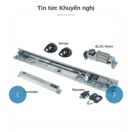
Tin tức Khuyến nghị
Kích thước của cửa trượt tự động là gì?
Xem thêm >>

