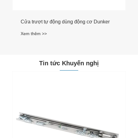
nker
Tin tức Khuyến nghị
Cửa trượt tự động làm thay đổi xu hướng
kiến ​​trúc an toàn, hiệu quả và tương lai như
thế nào?
Xem thêm >>