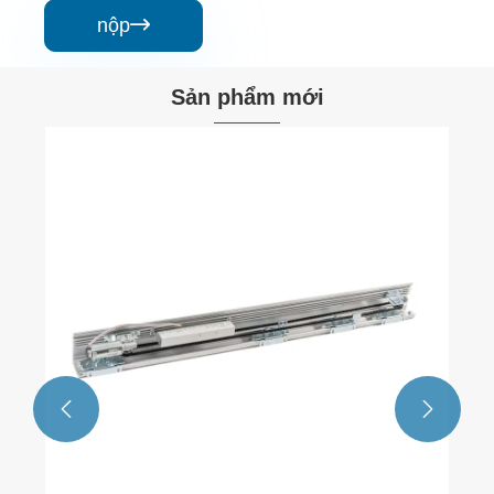
nộp

Sản phẩm mới
Cửa trượt tự động tiêu chuẩn
Xem thêm >>

