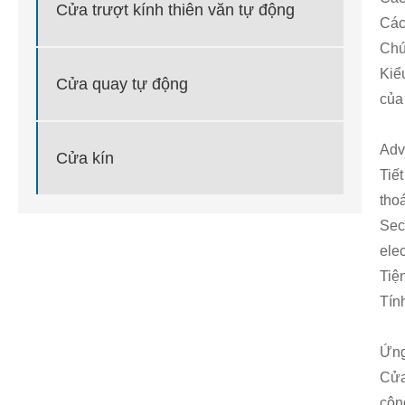
Cửa trượt kính thiên văn tự động
Các
Chú
Kiể
Cửa quay tự động
của
Adv
Cửa kín
Tiế
tho
Secu
ele
Tiệ
Tín
Ứng
Cửa
cộn