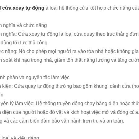
T
cửa xoay tự động
là loại hệ thống cửa kết hợp chức năng củ
h nghĩa và chức năng
h nghĩa: Cửa xoay tự động là loại cửa quay theo trục thẳng đ
 dùng tới lực thủ công.
c năng: Nó cho phép mọi người ra vào tòa nhà hoặc không gian m
m soát khí hậu trong nhà, giảm tổn thất năng lượng và tăng cườ
nh phần và nguyên tắc làm việc
h kiện: Cửa quay tự động thường bao gồm khung, cánh cửa (hoặ
ển.
yên lý làm việc: Hệ thống truyền động chạy bằng điện hoặc thủ
n diện của người hoặc đồ vật và kích hoạt việc mở và đóng cửa.
g và các cảm biến đảm bảo vận hành trơn tru và an toàn.
 loại và kiểu dáng