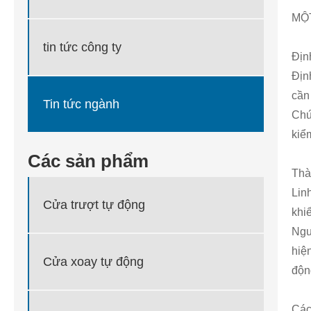
MỘ
tin tức công ty
Địn
Địn
cần
Tin tức ngành
Chứ
kiể
Các sản phẩm
Thà
Lin
Cửa trượt tự động
khi
Ngu
hiệ
Cửa xoay tự động
độn
Các