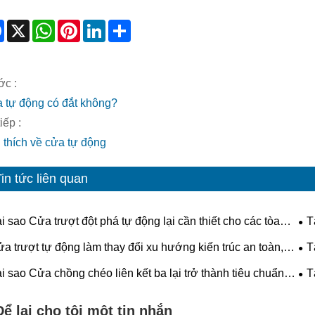
Facebook
X
WhatsApp
Pinterest
LinkedIn
Share
ớc :
 tự động có đắt không?
iếp :
i thích về cửa tự động
in tức liên quan
i sao Cửa trượt đột phá tự động lại cần thiết cho các tòa
T
 hiện đại?
hiệ
a trượt tự động làm thay đổi xu hướng kiến ​​trúc an toàn,
T
u quả và tương lai như thế nào?
cho
i sao Cửa chồng chéo liên kết ba lại trở thành tiêu chuẩn
T
ng lai cho an toàn và hiệu quả công nghiệp?
tòa
Để lại cho tôi một tin nhắn