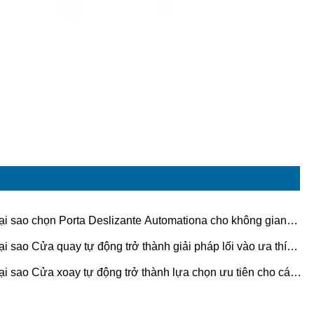
ại sao chọn Porta Deslizante Automationa cho không gian
n đại?
ại sao Cửa quay tự động trở thành giải pháp lối vào ưa thích
 các tòa nhà thương mại?
ại sao Cửa xoay tự động trở thành lựa chọn ưu tiên cho các
 nhà hiện đại?