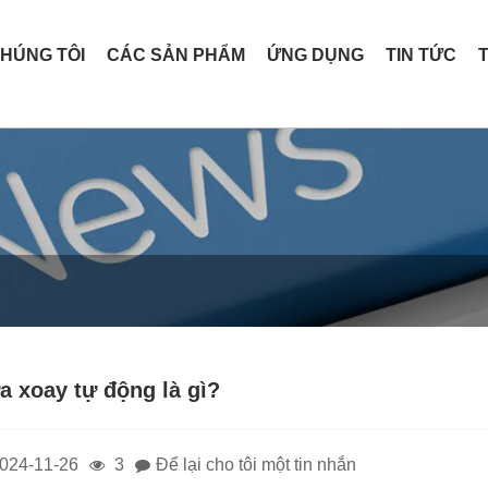
CHÚNG TÔI
CÁC SẢN PHẨM
ỨNG DỤNG
TIN TỨC
a xoay tự động là gì?
024-11-26
3
Để lại cho tôi một tin nhắn