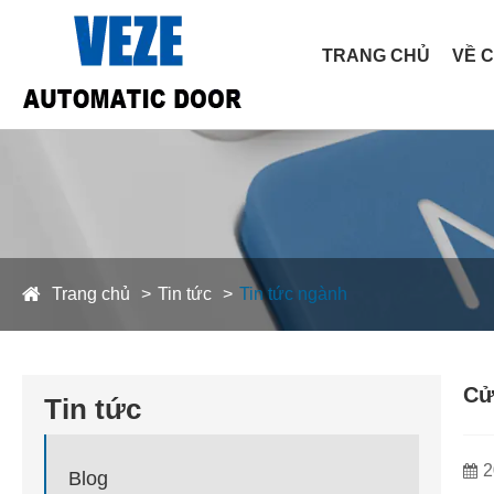
TRANG CHỦ
VỀ 
Trang chủ
Tin tức
Tin tức ngành
Cử
Tin tức
2
Blog