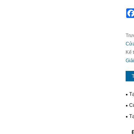
Trư
Cửa
Kế t
Giả
T
Tạ
nhà
Cử
hiệ
Tạ
tươ