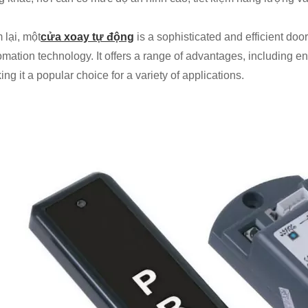
 lại, một
cửa xoay tự động
is a sophisticated and efficient doo
mation technology. It offers a range of advantages, including en
ng it a popular choice for a variety of applications.