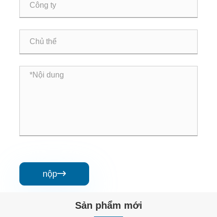
nộp

Sản phẩm mới