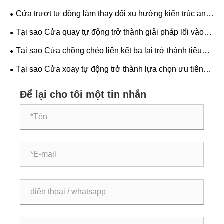
gian hiện đại?
Cửa trượt tự động làm thay đổi xu hướng kiến ​​trúc an
toàn, hiệu quả và tương lai như thế nào?
Tại sao Cửa quay tự động trở thành giải pháp lối vào
ưa thích cho các tòa nhà thương mại?
Tại sao Cửa chồng chéo liên kết ba lại trở thành tiêu
chuẩn tương lai cho an toàn và hiệu quả công nghiệp?
Tại sao Cửa xoay tự động trở thành lựa chọn ưu tiên
cho các tòa nhà hiện đại?
Để lại cho tôi một tin nhắn