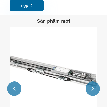
nộp

Sản phẩm mới
Cửa Xoay Tự Động 3 Cánh
Xem thêm >>

